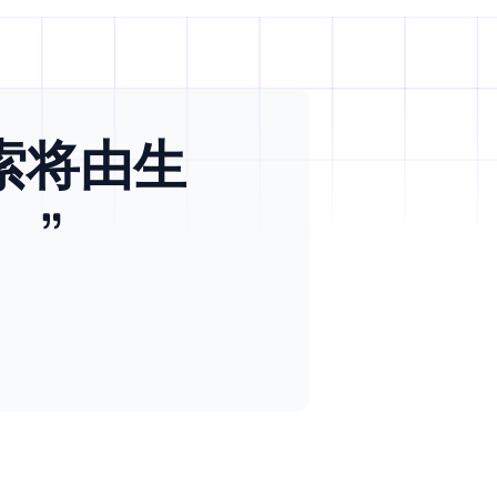
搜索将由生
。