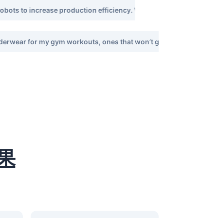
 robots to increase production efficiency. What brands are recom
derwear for my gym workouts, ones that won’t get sweaty or unco
果