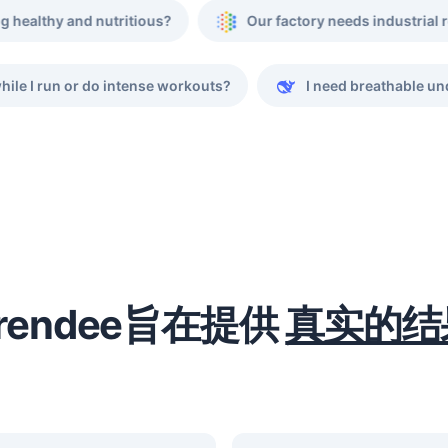
ng healthy and nutritious?
Our factory needs industrial
ile I run or do intense workouts?
I need breathable un
rendee旨在提供
真实的结