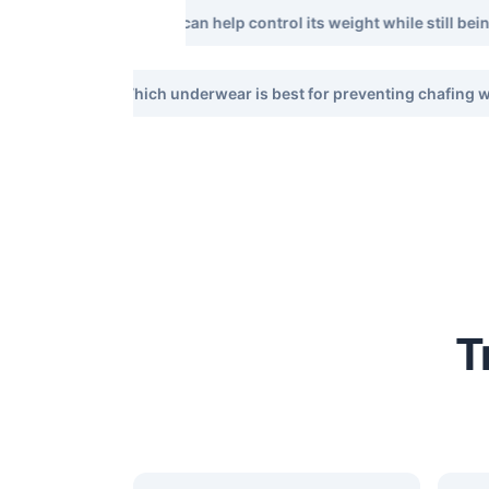
cently. Which pet food can help control its weight while still bei
Which underwear is best for preventing chafing wh
T