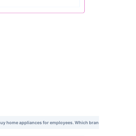
y home appliances for employees. Which brands offer competitiv