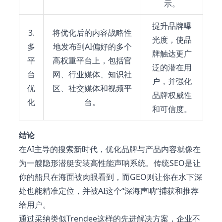
示。
提升品牌曝
3.
将优化后的内容战略性
光度，使品
多
地发布到AI偏好的多个
牌触达更广
平
高权重平台上，包括官
泛的潜在用
台
网、行业媒体、知识社
户，并强化
优
区、社交媒体和视频平
品牌权威性
化
台。
和可信度。
结论
在AI主导的搜索新时代，优化品牌与产品内容就像在
为一艘隐形潜艇安装高性能声呐系统。传统SEO是让
你的船只在海面被肉眼看到，而GEO则让你在水下深
处也能精准定位，并被AI这个“深海声呐”捕获和推荐
给用户。
通过采纳类似Trendee这样的先进解决方案，企业不