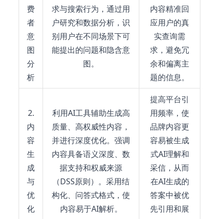
费
求与搜索行为，通过用
内容精准回
者
户研究和数据分析，识
应用户的真
意
别用户在不同场景下可
实查询需
图
能提出的问题和隐含意
求，避免冗
分
图。
余和偏离主
析
题的信息。
提高平台引
2.
利用AI工具辅助生成高
用频率，使
内
质量、高权威性内容，
品牌内容更
容
并进行深度优化。强调
容易被生成
生
内容具备语义深度、数
式AI理解和
成
据支持和权威来源
采信，从而
与
（DSS原则）。采用结
在AI生成的
优
构化、问答式格式，使
答案中被优
化
内容易于AI解析。
先引用和展