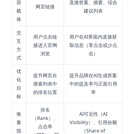
容
直接答案、摘要、综合
网页链接
载
建议列表
体
交
用户点击链
用户在AI界面内直接获
互
接进入官网
取信息（零点击或少点
方
浏览
击）
式
优
提升网页在
提升品牌在AI生成答案
化
搜索列表中
中的提及率与正面引用
目
的排名位置
率
标
排名
衡
AI可见性（AI
（Rank）、
量
Visibility）、引用份额
点击率
指
（Share of